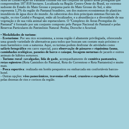
Área de Conservação do Pantanal consiste em um conjunto de quatro áreas protegidas que
compreendem 187.818 hectares. Localizada na Região Centro-Oeste do Brasil, no extremo
sudoeste do Estado do Mato Grosso e pequena parte do Mato Grosso do Sul, o sítio
representa 1,3% da região do Pantanal brasileiro, um dos maiores ecossistemas de planícies
inundáveis de água doce do mundo. As cabeceiras dos dois principais sistemas fluviais da
região, os rios Cuiabá e Paraguai, estão ali localizados, e a abundância e a diversidade de sua
vegetação e de sua vida animal são espetaculares. O "Complexo de Áreas Protegidas do
Pantanal" é formado por um conjunto composto pelo Parque Nacional do Pantanal e pelas
Reservas Particulares do Patrimônio Natural: Penha, Doroche e Acurizal.
•
Modalidades de turismo
:
-
Ecoturismo
: Por seu rico ecossistema, a nossa região é altamente privilegiada, oferecendo
uma grande variedade de alternativas para todos que buscam um contato mais próximo e
mais harmônico com a natureza. Aqui, os turistas podem desfrutar de atividades como
safáris fotográfico
em carro especial, para
observação de pássaros
e
riquíssima fauna
,
caminhadas ecológicas
,
passeios de barco e caiaque
,
focagens noturnas
de jacarés e outros
animais de hábitos noturnos.
-
Turismo rural
:
cavalgadas
,
lida de gado
, acompanhamento de
comitiva pantaneira
,
rotas eqüestres
(Rota Caminhos do Pantanal, Rota do Correntoso e Rota Pantaneira) e muito
mais.
-
Pesca esportiva
: realizada em hotéis pesqueiros ou embarcada em confortáveis barcos-
hotel.
- Outras opções:
vôos panorâmicos
,
travessias off-road
,
cruzeiros e expedições fluviais
pelas dezenas de rios e corixos da região.