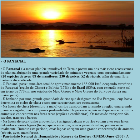
» O PANTANAL
• O
Pantanal
é a maior planície inundável da Terra e possui um dos mais ricos ecossistemas
do planeta abrigando uma grande variedade de animais e vegetais, com aproximadamente
720 espécies de aves
,
89 de mamíferos
,
230 de peixes
,
52 de répteis
, além de uma flora
bastante diversificada.
- O Pantanal possui uma área total de aproximadamente 138.000 km², ocupando territórios
do Paraguai (região do Chaco) e Bolívia (17%) e do Brasil (83%), com extensão norte-sul
em torno de 770km, nos estados de Mato Grosso e Mato Grosso do Sul (que abriga sua
maior parte).
- É banhado por uma grande quantidade de rios que deságuam no Rio Paraguai, cuja bacia
determina os ciclos de cheia e seca que caracterizam seu ecossistema.
- Na época de cheia (dezembro a maio) os rios transbordam tornando a região uma grande
planície alagada, mas com pouca profundidade. Os peixes e répteis se dispersam e os outros
animais se concentram nas áreas secas (capões e cordilheiras). Os meios de transporte são
cavalos, tratores e barcos.
- Na época de seca (junho a novembro) as águas baixam e os rios voltam a ter seus leitos
definidos e várias lagoas (baías) aparecem e que, com o passar dos dias, podem secar
totalmente. Durante este período, essas lagoas abrigam uma grande concentração de animais
(répteis, aves, mamíferos).
-
Patrimônio Natural da Humanidade e Reserva da Biosfera (UNESCO/nov-2000)
: A