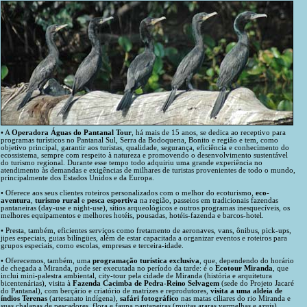
• A
Operadora Águas do Pantanal Tour
, há mais de 15 anos, se dedica ao receptivo para
programas turísticos no Pantanal Sul, Serra da Bodoquena, Bonito e região e tem, como
objetivo principal, garantir aos turistas, qualidade, segurança, eficiência e conhecimento do
ecossistema, sempre com respeito à natureza e promovendo o desenvolvimento sustentável
do turismo regional. Durante esse tempo todo adquiriu uma grande experiência no
atendimento às demandas e exigências de milhares de turistas provenientes de todo o mundo,
principalmente dos Estados Unidos e da Europa.
• Oferece aos seus clientes roteiros personalizados com o melhor do ecoturismo,
eco-
aventura
,
turismo rural
e
pesca esportiva
na região, passeios em tradicionais fazendas
pantaneiras (day-use e night-use), sítios arqueológicos e outros programas inesquecíveis, os
melhores equipamentos e melhores hotéis, pousadas, hotéis-fazenda e barcos-hotel.
• Presta, também, eficientes serviços como fretamento de aeronaves, vans, ônibus, pick-ups,
jipes especiais, guias bilíngües, além de estar capacitada a organizar eventos e roteiros para
grupos especiais, como escolas, empresas e terceira-idade.
• Oferecemos, também, uma
programação turística exclusiva
, que, dependendo do horário
de chegada a Miranda, pode ser executada no período da tarde: é o
Ecotour Miranda
, que
inclui mini-palestra ambiental, city-tour pela cidade de Miranda (história e arquitetura
bicentenárias), visita à
Fazenda Cacimba de Pedra-Reino Selvagem
(sede do Projeto Jacaré
do Pantanal), com berçário e criatório de matrizes e reprodutores,
visita a uma aldeia de
índios Terenas
(artesanato indígena),
safári fotográfico
nas matas ciliares do rio Miranda e
suas chalanas de pescadores, flora e fauna pantaneiras (muitas araras vermelhas e azuis),