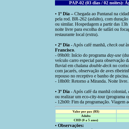
PAP-02 (03 dias / 02 noites):
•
1º Dia –
Chegada ao Pantanal na cida
pela rod. BR-262 (asfalto), com duraçã
ou similar. Hospedagem a partir das 13h
noite livre para escolha de safári ou fo
restaurante local (extra).
•
2º Dia -
Após café manhã,
check out
às
Francisco
.
- 09h00: Início do programa
day-use
(du
veículo carro especial para observação da
fluvial em chalana
double-deck
no corixo
com jacarés, observação de aves ribeirin
repouso no receptivo e banho de piscina.
- 18h00: Retorno a Miranda. Noite livre. 
•
3º Dia -
Após café da manhã colonial,
ou realizar um eco-city-tour (programa o
- 12h00: Fim da programação. Viagem a
Valor por pax (R$)
Adulto
CHD (0 a 5 anos)
•
Observações: