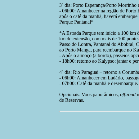
3º dia: Porto Esperança/Porto Morrinho 
- 06h00: Amanhecer na região de Porto 
após o café da manhã, haverá embarque e
Parque Pantanal*.
*A Estrada Parque tem início a 100 km 
km de extensão, com mais de 100 pontes
Passo do Lontra, Pantanal do Abobral, 
ao Porto Manga, para reembarque no Ka
- Após o almoço (a bordo), passeios opci
- 18h00: retorno ao Kalypso; jantar e pe
4º dia: Rio Paraguai – retorno a Corumb
- 06h00: Amanhecer em Ladário, passage
- 07h00: Café da manhã e desembarque. 
Opcionais: Voos panorâmicos,
off-road
n
de Reservas.