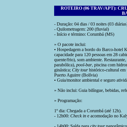
ROTEIRO (06 TRAV/APT): C
B
- Duração: 04 dias / 03 noites (03 diárias
- Quilometragem: 200 (fluvial)
- Início e término: Corumbá (MS)
» O pacote inclui:
• Hospedagem a bordo do Barco-hotel Ka
capacidade para 120 pessoas em 28 cabi
quente/frio), som ambiente. Restaurante
parabólica),
pool-bar
, piscina com hidr
ginástica;
City tour
histórico-cultural e
Puerto Aguirre (Bolívia)
• Guia/monitor ambiental e seguro ativid
» Não inclui: Guia bilíngue, bebidas, re
» Programação:
1º dia: Chegada a Corumbá (até 12h).
- 12h00:
Check in
e acomodação no Kalyp
- 14h00: Saída para
city tour
panorâmico -