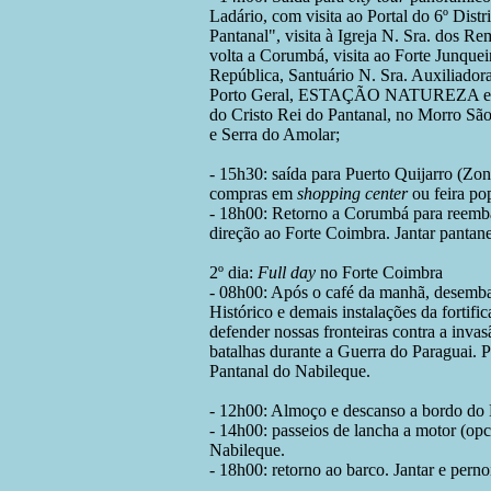
Ladário, com visita ao Portal do 6º Dist
Pantanal", visita à Igreja N. Sra. dos Re
volta a Corumbá, visita ao Forte Junquei
República, Santuário N. Sra. Auxiliadora
Porto Geral, ESTAÇÃO NATUREZA e M
do Cristo Rei do Pantanal, no Morro São
e Serra do Amolar;
- 15h30: saída para Puerto Quijarro (Zon
compras em
shopping center
ou feira po
- 18h00: Retorno a Corumbá para reemba
direção ao Forte Coimbra. Jantar pantane
2º dia:
Full day
no Forte Coimbra
- 08h00: Após o café da manhã, desembar
Histórico e demais instalações da fortifi
defender nossas fronteiras contra a inva
batalhas durante a Guerra do Paraguai. P
Pantanal do Nabileque.
- 12h00: Almoço e descanso a bordo do
- 14h00: passeios de lancha a motor (opc
Nabileque.
- 18h00: retorno ao barco. Jantar e perno