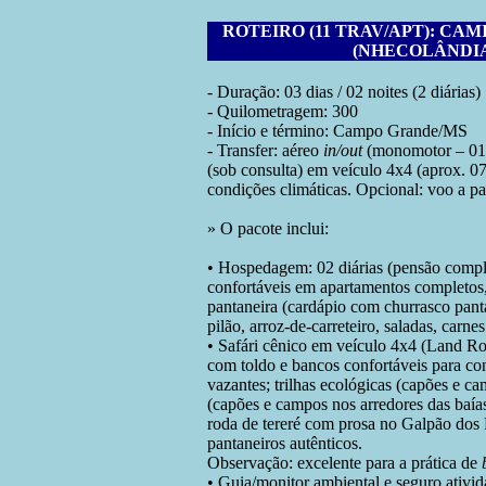
ROTEIRO (11 TRAV/APT): CAM
(NHECOLÂNDIA
- Duração: 03 dias / 02 noites (2 diárias)
- Quilometragem: 300
- Início e término: Campo Grande/MS
- Transfer: aéreo
in/out
(monomotor – 01 h
(sob consulta) em veículo 4x4 (aprox. 
condições climáticas. Opcional: voo a p
» O pacote inclui:
• Hospedagem: 02 diárias (pensão compl
confortáveis em apartamentos completos
pantaneira (cardápio com churrasco panta
pilão, arroz-de-carreteiro, saladas, carne
• Safári cênico em veículo 4x4 (Land R
com toldo e bancos confortáveis para co
vazantes; trilhas ecológicas (capões e ca
(capões e campos nos arredores das baías
roda de tereré com prosa no Galpão dos 
pantaneiros autênticos.
Observação: excelente para a prática de
• Guia/monitor ambiental e seguro ativid