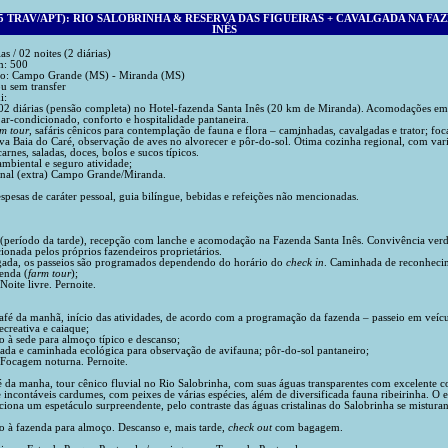
5 TRAV/APT): RIO SALOBRINHA & RESERVA DAS FIGUEIRAS + CAVALGADA NA FA
INÊS
as / 02 noites (2 diárias)
m: 500
mino: Campo Grande (MS) - Miranda (MS)
u sem transfer
i:
2 diárias (pensão completa) no Hotel-fazenda Santa Inês (20 km de Miranda). Acomodações em
ar-condicionado, conforto e hospitalidade pantaneira.
rm tour
, safáris cênicos para contemplação de fauna e flora – caminhadas, cavalgadas e trator; fo
tiva Baia do Caré, observação de aves no alvorecer e pôr-do-sol. Ótima cozinha regional, com var
carnes, saladas, doces, bolos e sucos típicos.
ambiental e seguro atividade;
onal (extra) Campo Grande/Miranda.
spesas de caráter pessoal, guia bilíngue, bebidas e refeições não mencionadas.
 (período da tarde), recepção com lanche e acomodação na Fazenda Santa Inês. Convivência ver
ionada pelos próprios fazendeiros proprietários.
gada, os passeios são programados dependendo do horário do
check in
. Caminhada de reconheci
enda (
farm tour
);
Noite livre. Pernoite.
afé da manhã, início das atividades, de acordo com a programação da fazenda – passeio em veículo
ecreativa e caiaque;
o à sede para almoço típico e descanso;
ada e caminhada ecológica para observação de avifauna; pôr-do-sol pantaneiro;
. Focagem noturna. Pernoite.
fé da manha, tour cênico fluvial no Rio Salobrinha, com suas águas transparentes com excelente 
 incontáveis cardumes, com peixes de várias espécies, além de diversificada fauna ribeirinha. O
iona um espetáculo surpreendente, pelo contraste das águas cristalinas do Salobrinha se mistura
o à fazenda para almoço. Descanso e, mais tarde,
check out
com bagagem.