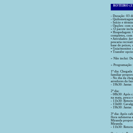
ROTEIRO (1
- Duração: 03 di
- Quilometrage
- Início e tér
- Opções: com o
» O pacote inclu
• Hospedagem: 0
completos, com 
• Atividades:
fa
pescaria recrea
base de peixes, 
• Guia/monitor 
• Transfer opci
» Não inclui: De
» Programação:
1º dia: Chegada
familiar proporc
- No dia da che
arredores da faz
- 19h30: Jantar. 
2º dia:
- 08h30: Após c
na mata, pesca r
- 11h30: Retorn
- 15h00: Cavalg
- 19h30: Jantar
3º dia: Após ca
flora submersa e
Miranda proporc
Miranda.
- 11h30: Retorn