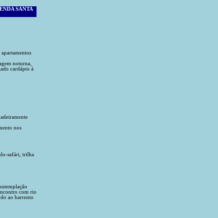
ZENDA SANTA
 apartamentos
cagem noturna,
iado cardápio à
dadeiramente
mento nos
-safári, trilha
contemplação
 encontro com rio
ndo ao barrento