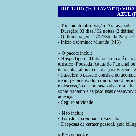
ROTEIRO (16 TRAV/APT): VID
AZUL (
- Turismo de observação: Araras-azuis
- Duração: 03 dias / 02 noites (2 diárias)
- Quilometragem: 170 (Estrada Parque P
- Início e término: Miranda (MS)
» O pacote inclui:
• Hospedagem: 01 diária com café da ma
turístico (Pousada Águas do Pantanal ou
da manhã, almoço e jantar) na Fazenda 
• Passeios: o passeio consiste no acomp
maior psitacídeo do mundo. São duas in
e observação das araras-azuis em seu ha
sobre trabalho e as pesquisas desenvolvi
ameaçada.
• Seguro atividade.
» Não inclui:
• Transfer
In/out
para a Fazenda;
• Despesas de caráter pessoal, guia bilí
» Programação: