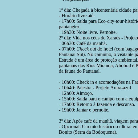
1º dia: Chegada à bicentenária cidade pa
- Horário livre até.
- 17h00: Saída para Eco-city-tour-histór
pantaneiro.
- 19h30: Noite livre. Pernoite.
2º dia: Vida nos céus de Xaraés - Projeto
- 06h30: Café da manhã.
- 07h00:
Check out
do hotel (com bagage
Pantanal Sul). No caminho, o visitante p
Estrada é um área de proteção ambiental
pantanais dos Rios Miranda, Abobral e P
da fauna do Pantanal.
- 10h00: Check in e acomodações na Fa
- 10h40: Palestra - Projeto Arara-azul.
- 12h00: Almoço.
- 15h00: Saída para o campo com a equip
- 17h00: Retorno à fazenda e descanso.
- 19h00: Jantar e pernoite.
3º dia: Após café da manhã, viagem para
- Opcional: Circuito histórico-cultural 
Bonito (Serra da Bodoquena).